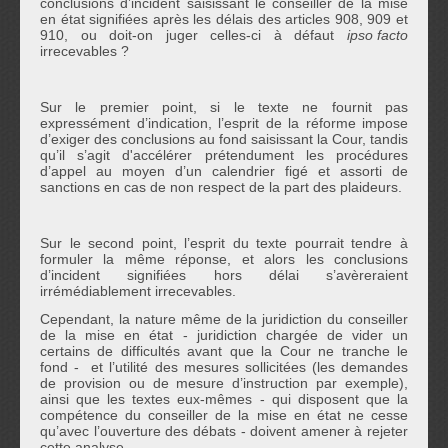
conclusions d’incident saisissant le conseiller de la mise
en état signifiées après les délais des articles 908, 909 et
910, ou doit-on juger celles-ci à défaut
ipso facto
irrecevables ?
Sur le premier point, si le texte ne fournit pas
expressément d’indication, l’esprit de la réforme impose
d’exiger des conclusions au fond saisissant la Cour, tandis
qu’il s’agit d'accélérer prétendument les procédures
d’appel au moyen d’un calendrier figé et assorti de
sanctions en cas de non respect de la part des plaideurs.
Sur le second point, l’esprit du texte pourrait tendre à
formuler la même réponse, et alors les conclusions
d’incident signifiées hors délai s’avèreraient
irrémédiablement irrecevables.
Cependant, la nature même de la juridiction du conseiller
de la mise en état - juridiction chargée de vider un
certains de difficultés avant que la Cour ne tranche le
fond - et l’utilité des mesures sollicitées
(les demandes
de provision ou de mesure d’instruction par exemple)
,
ainsi que les textes eux-mêmes
- qui disposent que la
compétence du conseiller de la mise en état ne cesse
qu’avec l’ouverture des débats -
doivent amener à rejeter
cette analyse.