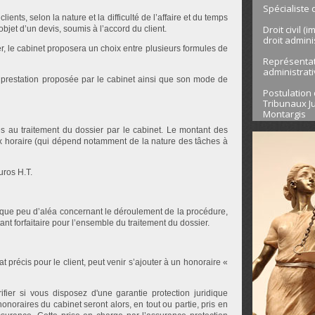
Spécialiste 
ents, selon la nature et la difficulté de l’affaire et du temps
Droit civil (
bjet d’un devis, soumis à l’accord du client.
droit admini
r, le cabinet proposera un choix entre plusieurs formules de
Représentati
administrat
a prestation proposée par le cabinet ainsi que son mode de
Postulation 
Tribunaux Ju
Montargis
 au traitement du dossier par le cabinet. Le montant des
ux horaire (qui dépend notamment de la nature des tâches à
uros H.T.
te que peu d’aléa concernant le déroulement de la procédure,
nt forfaitaire pour l’ensemble du traitement du dossier.
 précis pour le client, peut venir s’ajouter à un honoraire «
ifier si vous disposez d'une garantie protection juridique
honoraires du cabinet seront alors, en tout ou partie, pris en