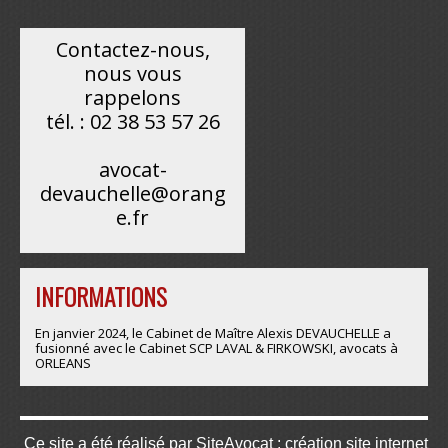
Contactez-nous,
nous vous
rappelons
tél. : 02 38 53 57 26
avocat-
devauchelle@orang
e.fr
INFORMATIONS
En janvier 2024, le Cabinet de Maître Alexis DEVAUCHELLE a
fusionné avec le Cabinet SCP LAVAL & FIRKOWSKI, avocats à
ORLEANS
Ce site a été réalisé par
SiteAvocat : création site internet