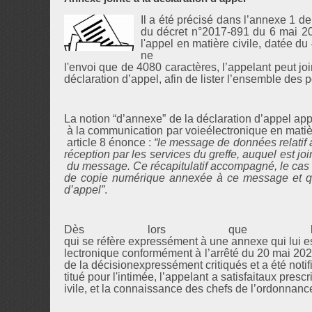
Il a été précisé dans l’annexe 1 de
du décret n°2017-891 du 6 mai 20
l'appel en matière civile, datée 
ne 
l'envoi que de 4080 caractères, l’appelant peut jo
déclaration d’appel, afin de lister l’ensemble des 
La notion “d’annexe” de la déclaration d’appel appa
à la communication par voieélectronique en matièr
article 8 énonce :
“le message de données relatif
réception par les services du greffe, auquel est joi
du message. Ce récapitulatif accompagné, le cas é
de copie numérique annexée à ce message et qui f
d’appel”
.
Dès lors que la dé
qui se réfère expressément à une annexe qui lui es
lectronique conformément à l’arrêté du 20 mai 202
de la décisionexpressément critiqués et a été notif
titué pour l'intimée, l’appelant a satisfaitaux pres
ivile, et la connaissance des chefs de l’ordonnance