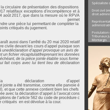
Spécialiste 
 la circulaire de présentation des dispositions
Droit civil (
17 relatifaux exceptions d'incompétence et à
droit admini
du 4 août 2017, que dans la mesure où le RPVA
permet
Représentati
indre une pièce lui permettant de compléter la
administrat
points critiqués du jugement.
Postulation 
Tribunaux Ju
Montargis
raît aussi dans l'arrêté du 20 mai 2020 relatif
e civile devant les cours d'appel puisque son
 à unedéclaration d’appel provoque un avis de
nt un fichier récapitulatifreprenant les données
chéant, de la pièce jointe établie sous forme
ait corps avec lui tient lieu de déclaration
claration d’appel
t jointe a été transmise, comme elle parvoie é
0, et que cette annexe contient bien les chefs
iée avec la déclaration d’appel à l’avocat cons
criptions de l’article 562 du code de procédure c
 critiqués en est dévolue à la cour.