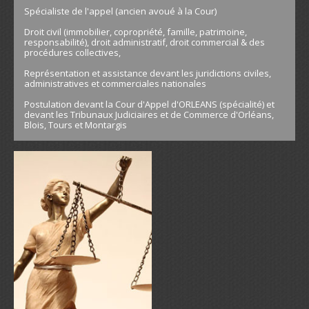
Spécialiste de l'appel (ancien avoué à la Cour)
Droit civil (immobilier, copropriété, famille, patrimoine,
responsabilité), droit administratif, droit commercial & des
procédures collectives,
Représentation et assistance devant les juridictions civiles,
administratives et commerciales nationales
Postulation devant la Cour d'Appel d'ORLEANS (spécialité) et
devant les Tribunaux Judiciaires et de Commerce d'Orléans,
Blois, Tours et Montargis