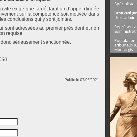
Spécialiste 
civile exige que la déclaration d’appel dirigée
Droit civil (
sivement sur la compétence soit motivée dans
droit admini
es conclusions qui y sont jointes.
Représentati
ui sont adressées au premier président et non
administrat
ion requise.
Postulation 
t donc sérieusement sanctionnée.
Tribunaux Ju
Montargis
7630
Publié le 07/06/2021