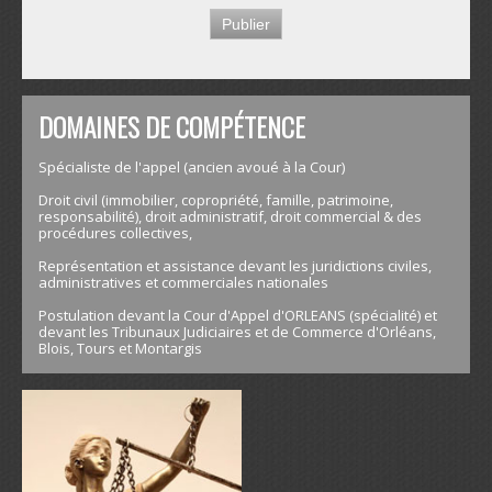
DOMAINES DE COMPÉTENCE
Spécialiste de l'appel (ancien avoué à la Cour)
Droit civil (immobilier, copropriété, famille, patrimoine,
responsabilité), droit administratif, droit commercial & des
procédures collectives,
Représentation et assistance devant les juridictions civiles,
administratives et commerciales nationales
Postulation devant la Cour d'Appel d'ORLEANS (spécialité) et
devant les Tribunaux Judiciaires et de Commerce d'Orléans,
Blois, Tours et Montargis