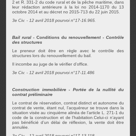
2 et R. 331-2 du code rural et de la pêche maritime, dans
leur rédaction antérieure à la loi no 2014-1170 du 13
octobre 2014 et au décret no 2015-713 du 22 juin 2015.
3
e
Civ. - 12 avril 2018 pourvoi n°17-16.965.
Bail rural
- Conditions du r
enouvellement - Contrôle
des structures
Le preneur doit être en règle avec le contrôle des
structures lors du renouvellement du bail.
Il incombe au juge de le vérifier d’office.
3
e
Civ. - 12 avril 2018 pourvoi n°17-11.486
Construction immobilière
-
Portée de la nullité du
c
ontrat préliminaire
Le contrat de réservation, contrat distinct et autonome du
contrat de vente, étant nul, l’acquéreur se trouve dans la
situation visée au cinquième alinéa de l’article L. 271-1 du
code de la construction et de l’habitation.Celui-ci n’ayant
pas bénéficié d’un délai de réflexion, la vente doit être
annulée.
3
e
Civ. - 12 avril 2018 pourvoi n°17-13.118.