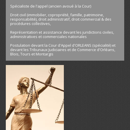
Spécialiste de l'appel (ancien avoué à la Cour)
Droit civil (immobilier, copropriété, famille, patrimoine,
responsabilité), droit administratif, droit commercial & des
procédures collectives,
Représentation et assistance devant les juridictions civiles,
administratives et commerciales nationales
Postulation devant la Cour d'Appel d'ORLEANS (spécialité) et
devant les Tribunaux Judiciaires et de Commerce d'Orléans,
Blois, Tours et Montargis