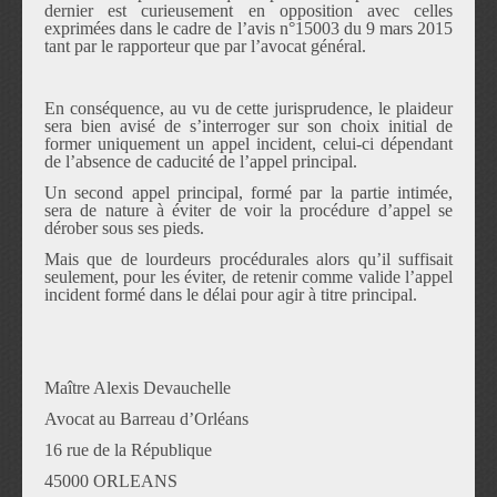
dernier est curieusement en opposition avec celles
exprim
é
es dans le cadre de l
’
avis n
°
15003 du 9 mars 2015
tant par le rapporteur que par l
’
avocat g
é
n
é
ral.
En cons
é
quence, au vu de cette jurisprudence, le plaideur
sera bien avis
é
de s
’
interroger sur son choix initial de
former uniquement un appel incident, celui-ci d
é
pendant
de l
’
absence de caducit
é
de l
’
appel principal.
Un second appel principal, form
é
par la partie intim
é
e,
sera de nature
à
é
viter de voir la proc
é
dure d
’
appel se
d
é
rober sous ses pieds.
Mais que de lourdeurs proc
é
durales alors qu
’
il suffisait
seulement, pour les
é
viter, de retenir comme valide l
’
appel
incident form
é
dans le d
é
lai pour agir
à
titre principal.
Ma
î
tre Alexis Devauchelle
Avocat au Barreau d
’
Orl
é
ans
16 rue de la R
é
publique
45000 ORLEANS