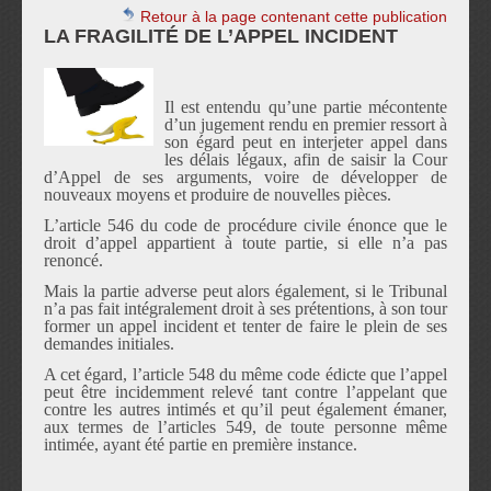
Retour à la page contenant cette publication
LA FRAGILITÉ DE L’APPEL INCIDENT
Il est entendu qu
’
une partie m
é
contente
d
’
un jugement rendu en premier ressort
à
son
é
gard peut en interjeter appel dans
les d
é
lais l
é
gaux, afin de saisir la Cour
d
’
Appel de ses arguments, voire de d
é
velopper de
nouveaux moyens et produire de nouvelles pi
è
ces.
L
’
article 546 du code de proc
é
dure civile
é
nonce que le
droit d
’
appel appartient
à
toute partie, si elle n
’
a pas
renonc
é
.
Mais la partie adverse peut alors également, si le Tribunal
n’a pas fait intégralement droit à ses prétentions, à son tour
former un appel incident et tenter de faire le plein de ses
demandes initiales.
A cet égard, l’article 548 du même code édicte que l’appel
peut être incidemment relevé tant contre l’appelant que
contre les autres intimés et qu’il peut également émaner,
aux termes de l’articles 549, de toute personne même
intimée, ayant été partie en première instance.