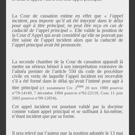
La Cour de cassation estime en effet que
«
l
’
appel
incident, peu importe qu
’
il ait
é
t
é
interjet
é
dans le d
é
lai
pour agir
à
titre principal, ne peut
ê
tre re
ç
u en cas de
caducit
é
de l
’
appel principal
»
.
Elle valide la position de
la Cour d
’
Appel qui avait consid
é
r
é
qu
’
elle ne pouvait pas
ê
tre saisie de l
’
appel incident alors que la caducit
é
de
l
’
appel principal avait
é
t
é
prononc
é
e.
La seconde chambre de la Cour de cassation appara
î
t l
à
mettre un s
é
rieux b
é
mol
à
son interpr
é
tation extensive de
l
’
alin
é
a premier de l
’
article 550 du code de proc
é
dure
civile en vertu de laquelle l
’
appel incident est recevable
s
’
il a
é
t
é
form
é
dans le d
é
lai qu
’
avait l
’
intim
é
pour agir
à
è
me
titre principal
(cf. notamment Civ. 2
26 nov. 1980 pourvoi
n
°
79-14149, 7 d
é
cembre 1994 pourvoi n
°
92-22110, Com. 11 juin
.
2002 pourvoi n
°
99-12854)
Cet appel incident
est
pourtant valid
é
par la doctrine
comme valant appel principal et se suffisant
à
lui-m
ê
me,
n
’é
tant incident que par sa forme.
Il sera relev
é
par l
’
auteur que la position adopt
é
e le 13 mai