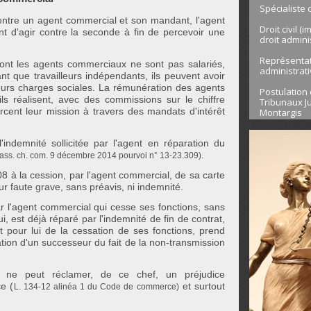
Spécialiste 
entre un agent commercial et son mandant, l'agent
Droit civil (
t d'agir contre la seconde à fin de percevoir une
droit admini
Représentati
ont les agents commerciaux ne sont pas salariés,
administrat
t que travailleurs indépendants, ils peuvent avoir
eurs charges sociales. La rémunération des agents
Postulation 
s réalisent, avec des commissions sur le chiffre
Tribunaux Ju
rcent leur mission à travers des mandats d'intérêt
Montargis
indemnité sollicitée par l'agent en réparation du
ass. ch. com. 9 décembre 2014 pourvoi n° 13-23.309).
8 à la cession, par l'agent commercial, de sa carte
ur faute grave, sans préavis, ni indemnité.
r l'agent commercial qui cesse ses fonctions, sans
 est déjà réparé par l'indemnité de fin de contrat,
nt pour lui de la cessation de ses fonctions, prend
tion d'un successeur du fait de la non-transmission
 ne peut réclamer, de ce chef, un préjudice
e (
et surtout
L. 134-12 alinéa 1 du Code de commerce)